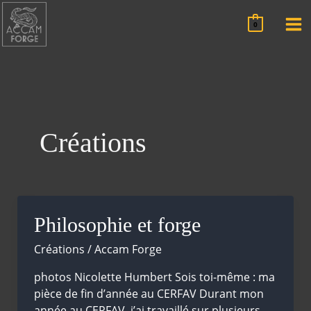
Aller
au
0
contenu
Créations
Philosophie et forge
Créations
/
Accam Forge
photos Nicolette Humbert Sois toi-même : ma
pièce de fin d’année au CERFAV Durant mon
année au CERFAV, j’ai travaillé sur plusieurs