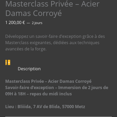
Masterclass Privée – Acier
Damas Corroyé
1 200,00
€
2 jours
Développez un savoir-faire d’exception grâce à des
Masterclass exigeantes, dédiées aux techniques
avancées de la forge.
quantité
-
+
de
Description
Masterclass
Privée
Masterclass Privée – Acier Damas Corroyé
–
Savoir-faire d’exception – Immersion de 2 jours
de
Acier
09H à 18H
–
repas du midi inclus
Damas
Corroyé
Lieu : Bliiida, 7 AV de Blida, 57000 Metz