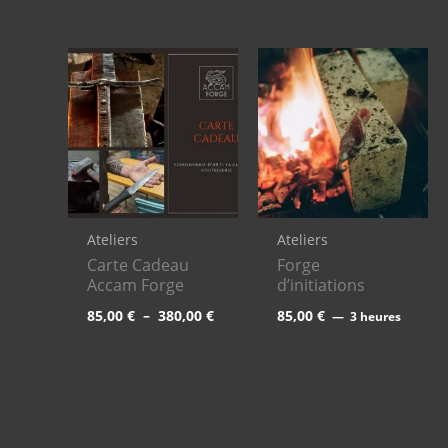
Plage
de
prix :
85,00 €
à
380,00 €
Ateliers
Ateliers
Carte Cadeau
Forge
Accam Forge
d’initiations
85,00
€
–
380,00
€
85,00
€
3 heures